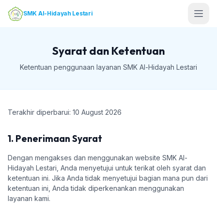
SMK Al-Hidayah Lestari
Syarat dan Ketentuan
Ketentuan penggunaan layanan SMK Al-Hidayah Lestari
Terakhir diperbarui: 10 August 2026
1. Penerimaan Syarat
Dengan mengakses dan menggunakan website SMK Al-
Hidayah Lestari, Anda menyetujui untuk terikat oleh syarat dan
ketentuan ini. Jika Anda tidak menyetujui bagian mana pun dari
ketentuan ini, Anda tidak diperkenankan menggunakan
layanan kami.