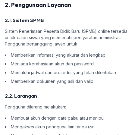
2. Penggunaan Layanan
2.1. Sistem SPMB
Sistem Penerimaan Peserta Didik Baru (SPMB) online tersedia
untuk calon siswa yang memenuhi persyaratan administrasi.
Pengguna bertanggung jawab untuk:
Memberikan informasi yang akurat dan lengkap
Menjaga kerahasiaan akun dan password
Mematuhi jadwal dan prosedur yang telah ditentukan
Memberikan dokumen yang asli dan valid
2.2. Larangan
Pengguna dilarang melakukan:
Membuat akun dengan data palsu atau menipu
Mengakses akun pengguna lain tanpa izin