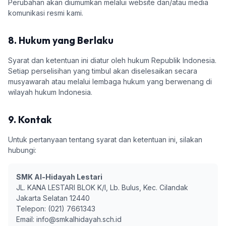
Perubahan akan diumumkan melalui website dan/atau media
komunikasi resmi kami.
8. Hukum yang Berlaku
Syarat dan ketentuan ini diatur oleh hukum Republik Indonesia.
Setiap perselisihan yang timbul akan diselesaikan secara
musyawarah atau melalui lembaga hukum yang berwenang di
wilayah hukum Indonesia.
9. Kontak
Untuk pertanyaan tentang syarat dan ketentuan ini, silakan
hubungi:
SMK Al-Hidayah Lestari
JL. KANA LESTARI BLOK K/I, Lb. Bulus, Kec. Cilandak
Jakarta Selatan 12440
Telepon: (021) 7661343
Email: info@smkalhidayah.sch.id