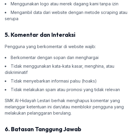
Menggunakan logo atau merek dagang kami tanpa izin
Mengambil data dari website dengan metode scraping atau
serupa
5. Komentar dan Interaksi
Pengguna yang berkomentar di website wajib:
Berkomentar dengan sopan dan menghargai
Tidak menggunakan kata-kata kasar, menghina, atau
diskriminatif
Tidak menyebarkan informasi palsu (hoaks)
Tidak melakukan spam atau promosi yang tidak relevan
SMK Al-Hidayah Lestari berhak menghapus komentar yang
melanggar ketentuan ini dan/atau memblokir pengguna yang
melakukan pelanggaran berulang.
6. Batasan Tanggung Jawab