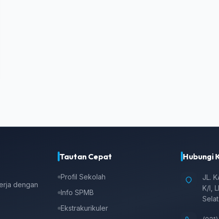
Tautan Cepat
Hubungi 
Profil Sekolah
JL. 
kerja dengan
K/I, 
Info SPMB
Sela
Ekstrakurikuler