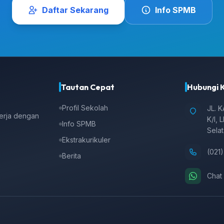
Daftar Sekarang
Info SPMB
Tautan Cepat
Hubungi 
Profil Sekolah
JL. 
kerja dengan
K/I, 
Info SPMB
Sela
Ekstrakurikuler
(021
Berita
Chat