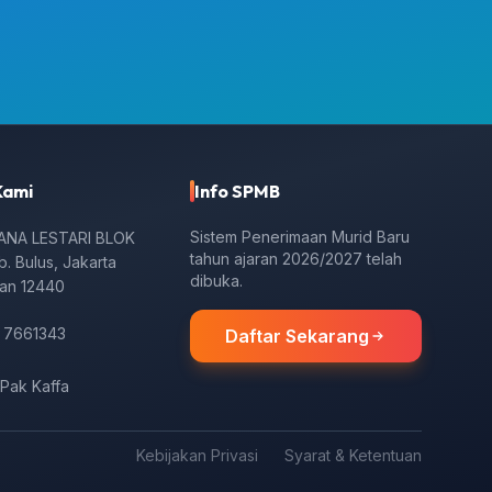
Kami
Info SPMB
Sistem Penerimaan Murid Baru
KANA LESTARI BLOK
tahun ajaran 2026/2027 telah
Lb. Bulus, Jakarta
dibuka.
tan 12440
) 7661343
Daftar Sekarang
 Pak Kaffa
Kebijakan Privasi
Syarat & Ketentuan